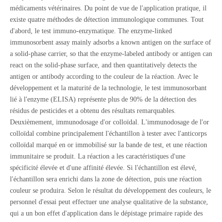
médicaments vétérinaires. Du point de vue de l'application pratique, il
existe quatre méthodes de détection immunologique communes. Tout
d'abord, le test immuno-enzymatique. The enzyme-linked
immunosorbent assay mainly adsorbs a known antigen on the surface of
a solid-phase carrier, so that the enzyme-labeled antibody or antigen can
react on the solid-phase surface, and then quantitatively detects the
antigen or antibody according to the couleur de la réaction. Avec le
développement et la maturité de la technologie, le test immunosorbant
lié à l'enzyme (ELISA) représente plus de 90% de la détection des
résidus de pesticides et a obtenu des résultats remarquables.
Deuxièmement, immunodosage d'or colloïdal. L'immunodosage de l'or
colloïdal combine principalement l'échantillon à tester avec l'anticorps
colloïdal marqué en or immobilisé sur la bande de test, et une réaction
immunitaire se produit. La réaction a les caractéristiques d'une
spécificité élevée et d'une affinité élevée. Si l'échantillon est élevé,
l'échantillon sera enrichi dans la zone de détection, puis une réaction
couleur se produira. Selon le résultat du développement des couleurs, le
personnel d'essai peut effectuer une analyse qualitative de la substance,
qui a un bon effet d'application dans le dépistage primaire rapide des