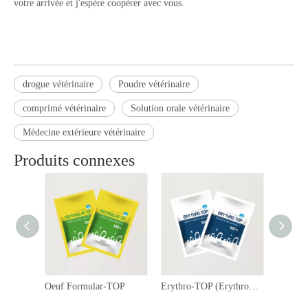
votre arrivée et j'espère coopérer avec vous.
drogue vétérinaire
Poudre vétérinaire
comprimé vétérinaire
Solution orale vétérinaire
Médecine extérieure vétérinaire
Produits connexes
Oeuf Formular-TOP
Erythro-TOP (Erythromycine 20% Poudre)
Poudre