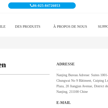

86-025-84726053
ILE
DES PRODUITS
À PROPOS DE NOUS
SUPP
ADRESSE
Nanjing Bureau Adresse: Suites 1001
Chungwai No 9 Bâtiment, Cuiping Ln
Plaza, 20 Jiangjun Avenue, District de
Nanjing, 211100 Chine
E-MAIL