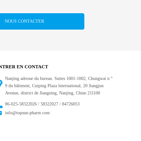
NOUS CONTACTER
NTRER EN CONTACT
Nanjing adresse du bureau: Suites 1001-1002, Chungwai n °
9 du bâtiment, Cuiping Plaza lnternational, 20 Jiangjun
Avenue, district de Jiangning, Nanjing, Chine 211100
86-025-58322026 / 58322027 / 84726053
info@topsun-pharm.com