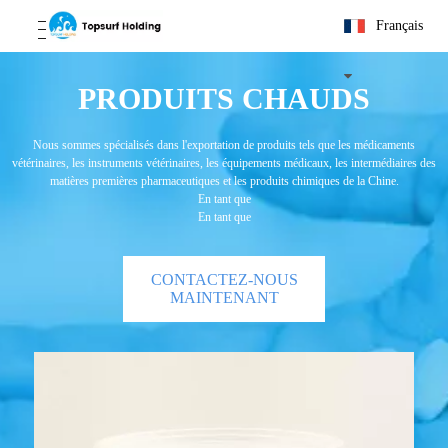
Français
PRODUITS CHAUDS
Nous sommes spécialisés dans l'exportation de produits tels que les médicaments
vétérinaires, les instruments vétérinaires, les équipements médicaux, les intermédiaires des
matières premières pharmaceutiques et les produits chimiques de la Chine.
En tant que
En tant que
CONTACTEZ-NOUS
MAINTENANT