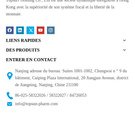
Topsurf Holding Co., Ltd est une société dynamique enregistrée à Hong
Kong avec la supériorité de son système fiscal et la liberté de la
monnaie.
LIENS RAPIDES
DES PRODUITS
ENTRER EN CONTACT
Nanjing adresse du bureau: Suites 1001-1002, Chungwai n ° 9 du
bâtiment, Cuiping Plaza lnternational, 20 Jiangjun Avenue, district
de Jiangning, Nanjing, Chine 211100
86-025-58322026 / 58322027 / 84726053
info@topsun-pharm.com