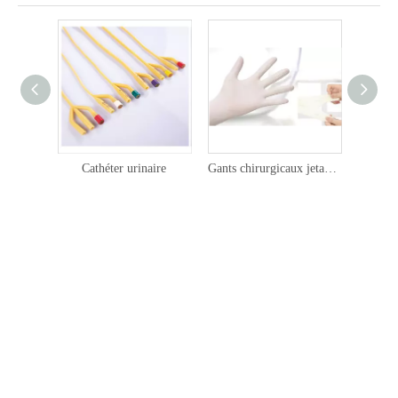
Cathéter urinaire
Gants chirurgicaux jetables à usage médical
Spa