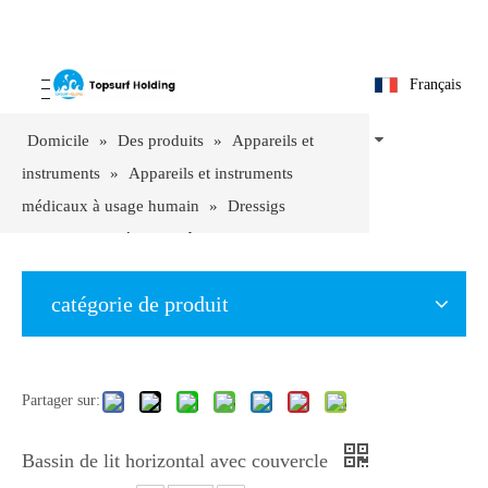
Français
Domicile
»
Des produits
»
Appareils et
instruments
»
Appareils et instruments
médicaux à usage humain
»
Dressigs
chirurgicaux, série de plâtre ETC
»
Bassin de
lit horizontal avec couvercle
catégorie de produit
Partager sur:
Bassin de lit horizontal avec couvercle