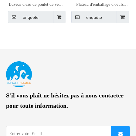
Buveur d'eau de poulet de vente
Plateau d'emballage d'oeufs
chaude en stock
d'approvisionnement d'usine 30
enquête
enquête
oeufs en stock
S'il vous plaît ne hésitez pas à nous contacter
pour toute information.