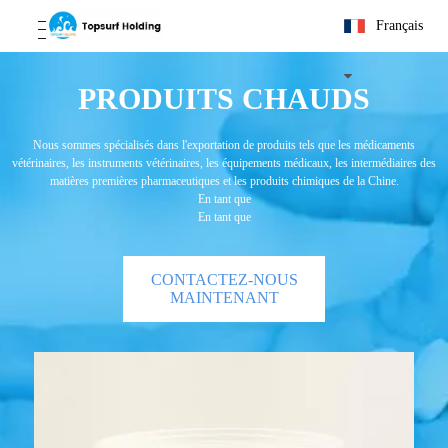
Français
PRODUITS CHAUDS
Nous sommes spécialisés dans l'exportation de produits tels que les médicaments
vétérinaires, les instruments vétérinaires, les équipements médicaux, les intermédiaires des
matières premières pharmaceutiques et les produits chimiques de la Chine.
En tant que
En tant que
CONTACTEZ-NOUS
MAINTENANT