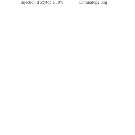
Injection d'oxytop à 10%
Diminatop2.36g
Inject