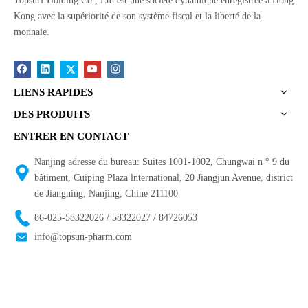
Topsurf Holding Co., Ltd est une société dynamique enregistrée à Hong
Kong avec la supériorité de son système fiscal et la liberté de la
monnaie.
LIENS RAPIDES
DES PRODUITS
ENTRER EN CONTACT
Nanjing adresse du bureau: Suites 1001-1002, Chungwai n ° 9 du
bâtiment, Cuiping Plaza lnternational, 20 Jiangjun Avenue, district
de Jiangning, Nanjing, Chine 211100
86-025-58322026 / 58322027 / 84726053
info@topsun-pharm.com