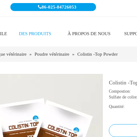

86-025-84726053
ILE
DES PRODUITS
À PROPOS DE NOUS
SUPP
ue vétérinaire
»
Poudre vétérinaire
»
Colistin -Top Powder
Colistin -T
Compostion:
Sulfate de colist
Quantité: