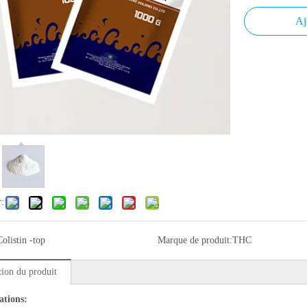
Aj
r:
Colistin -top
Marque de produit:
THC
tion du produit
ations: