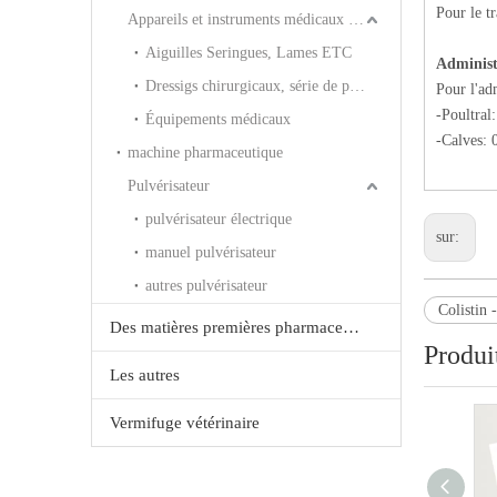
Pour le tr
Appareils et instruments médicaux à usage humain
Aiguilles Seringues, Lames ETC
Administ
Dressigs chirurgicaux, série de plâtre ETC
Pour l'ad
-Poultral:
Équipements médicaux
-Calves: 
machine pharmaceutique
Pulvérisateur
pulvérisateur électrique
sur:
manuel pulvérisateur
autres pulvérisateur
Colistin
Des matières premières pharmaceutiques et les produits chimiques
Produi
Les autres
Vermifuge vétérinaire