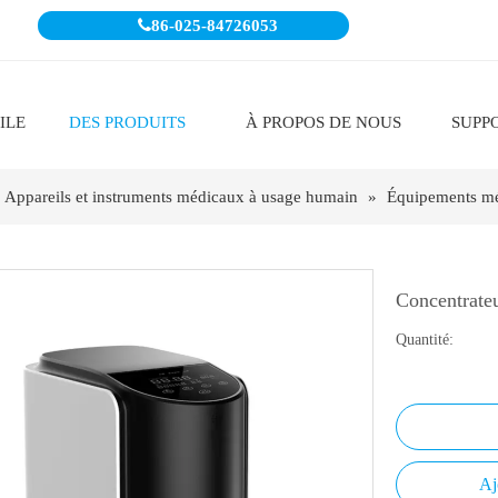

86-025-84726053
ILE
DES PRODUITS
À PROPOS DE NOUS
SUPP
Appareils et instruments médicaux à usage humain
»
Équipements m
Concentrate
Quantité:
Aj