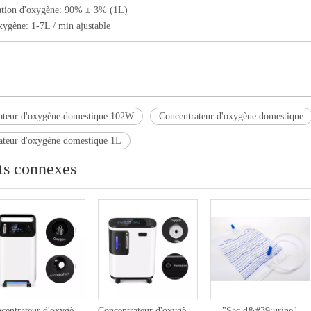
ation d'oxygène: 90% ± 3% (1L)
xygène: 1-7L / min ajustable
ateur d'oxygène domestique 102W
Concentrateur d'oxygène domestique
ateur d'oxygène domestique 1L
ts connexes
Concentrateur d'oxygène domestique 501W
Concentrateur d'oxygène domestique 301W
"Sac d&#39;urine"