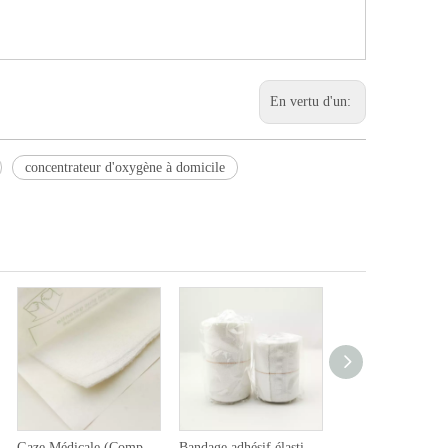
En vertu d'un:
concentrateur d'oxygène à domicile
Gaze Médicale (Compresse stérile)
Bandage adhésif élastique