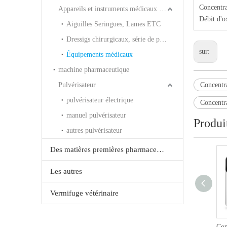
Concentr
Appareils et instruments médicaux à usage humain
Débit d'o
Aiguilles Seringues, Lames ETC
Dressigs chirurgicaux, série de plâtre ETC
sur:
Équipements médicaux
machine pharmaceutique
Pulvérisateur
Concentr
pulvérisateur électrique
Concentr
manuel pulvérisateur
Produi
autres pulvérisateur
Des matières premières pharmaceutiques et les produits chimiques
Les autres
Vermifuge vétérinaire
Concentrateur d'oxygène domestique 201W