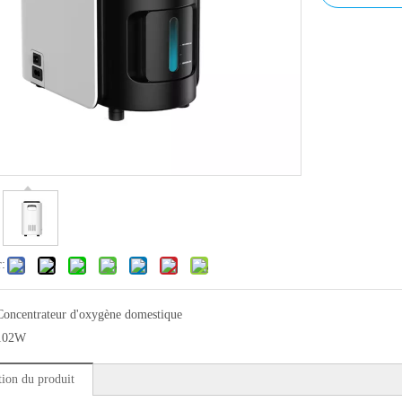
r:
Concentrateur d'oxygène domestique
102W
tion du produit