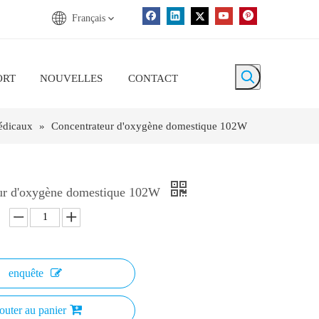
Français
ORT
NOUVELLES
CONTACT
édicaux
»
Concentrateur d'oxygène domestique 102W
ur d'oxygène domestique 102W
enquête
outer au panier