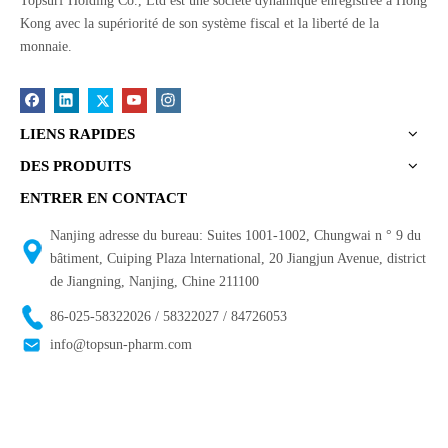
Topsurf Holding Co., Ltd est une société dynamique enregistrée à Hong
Kong avec la supériorité de son système fiscal et la liberté de la
monnaie.
LIENS RAPIDES
DES PRODUITS
ENTRER EN CONTACT
Nanjing adresse du bureau: Suites 1001-1002, Chungwai n ° 9 du
bâtiment, Cuiping Plaza lnternational, 20 Jiangjun Avenue, district
de Jiangning, Nanjing, Chine 211100
86-025-58322026 / 58322027 / 84726053
info@topsun-pharm.com