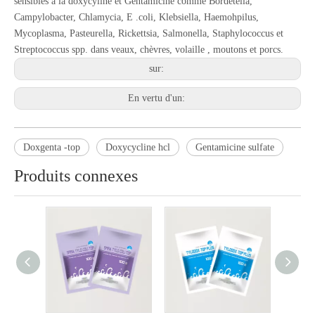
sensibles à la doxycyline et Gentamicine comme Bordetella,
Campylobacter, Chlamycia, E .coli, Klebsiella, Haemohpilus,
Mycoplasma, Pasteurella, Rickettsia, Salmonella, Staphylococcus et
Streptococcus spp. dans veaux, chèvres, volaille , moutons et porcs.
sur:
En vertu d'un:
Doxgenta -top
Doxycycline hcl
Gentamicine sulfate
Produits connexes