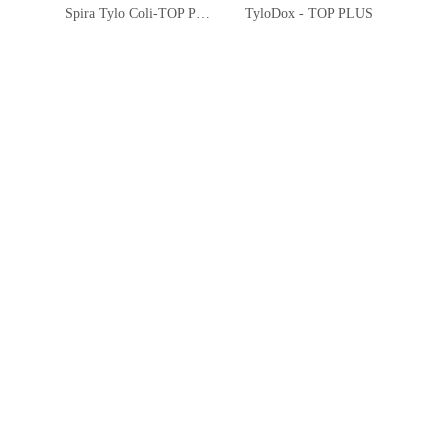
Spira Tylo Coli-TOP Poudre
TyloDox - TOP PLUS
V