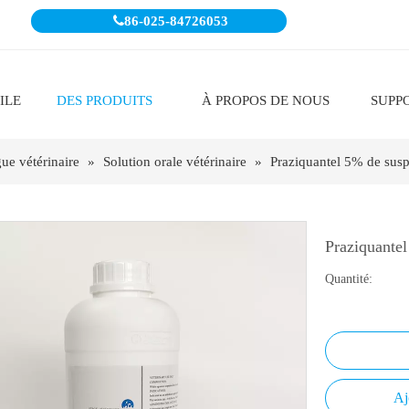

86-025-84726053
ILE
DES PRODUITS
À PROPOS DE NOUS
SUPP
ue vétérinaire
»
Solution orale vétérinaire
»
Praziquantel 5% de susp
Praziquante
Quantité:
Aj