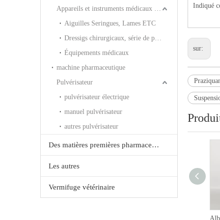
Indiqué c
Appareils et instruments médicaux à usage humain
Aiguilles Seringues, Lames ETC
Dressigs chirurgicaux, série de plâtre ETC
sur:
Équipements médicaux
machine pharmaceutique
Praziquan
Pulvérisateur
pulvérisateur électrique
Suspensio
manuel pulvérisateur
Produi
autres pulvérisateur
Des matières premières pharmaceutiques et les produits chimiques
Les autres
Vermifuge vétérinaire
Solution orale de 5%