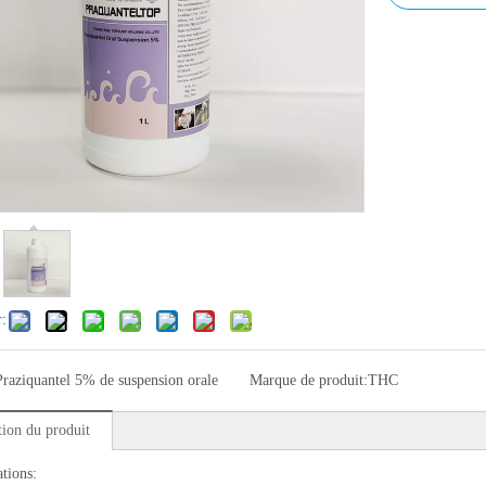
r:
Praziquantel 5% de suspension orale
Marque de produit:
THC
tion du produit
ations: