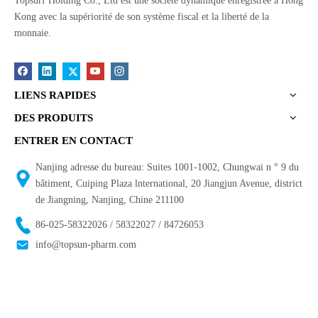
Topsurf Holding Co., Ltd est une société dynamique enregistrée à Hong
Kong avec la supériorité de son système fiscal et la liberté de la
monnaie.
LIENS RAPIDES
DES PRODUITS
ENTRER EN CONTACT
Nanjing adresse du bureau: Suites 1001-1002, Chungwai n ° 9 du
bâtiment, Cuiping Plaza lnternational, 20 Jiangjun Avenue, district
de Jiangning, Nanjing, Chine 211100
86-025-58322026 / 58322027 / 84726053
info@topsun-pharm.com