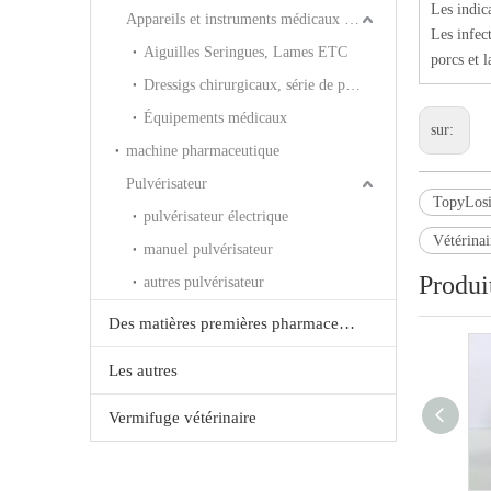
Les indic
Appareils et instruments médicaux à usage humain
Les infec
Aiguilles Seringues, Lames ETC
porcs et l
Dressigs chirurgicaux, série de plâtre ETC
Équipements médicaux
sur:
machine pharmaceutique
Pulvérisateur
TopyLosi
pulvérisateur électrique
Vétérin
manuel pulvérisateur
Produi
autres pulvérisateur
Des matières premières pharmaceutiques et les produits chimiques
Les autres
Vermifuge vétérinaire