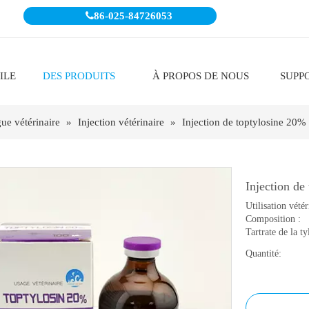

86-025-84726053
ILE
DES PRODUITS
À PROPOS DE NOUS
SUPP
ue vétérinaire
»
Injection vétérinaire
»
Injection de toptylosine 20%
Injection de
Utilisation vété
Composition :
Tartrate de la ty
Quantité: