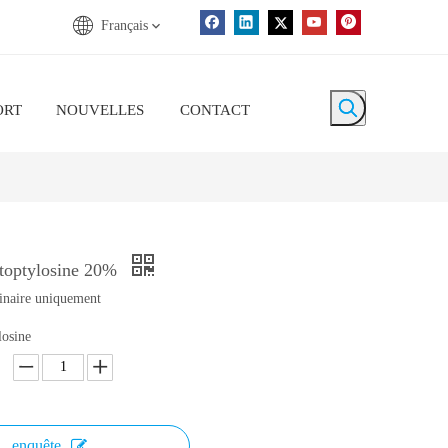
Français
ORT
NOUVELLES
CONTACT
 toptylosine 20%
rinaire uniquement
losine
enquête