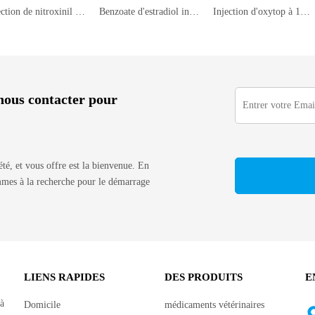
Injection de nitroxinil 25%
Benzoate d'estradiol injectable 0,2 %
Injection d'oxytop à 10%
à nous contacter pour
iété, et vous offre est la bienvenue. En
ommes à la recherche pour le démarrage
LIENS RAPIDES
DES PRODUITS
E
 à
Domicile
médicaments vétérinaires