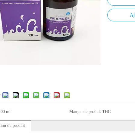
Aj
r:
100 ml
Marque de produit:
THC
tion du produit