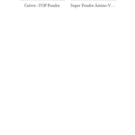
Cuivre -TOP Poudre
Super Poudre Amino-Vit-TOP
Pou