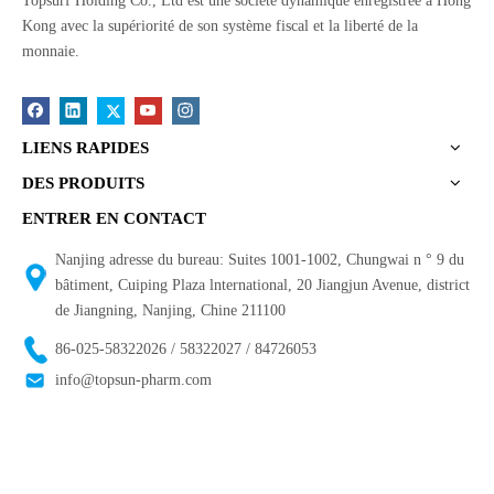
Topsurf Holding Co., Ltd est une société dynamique enregistrée à Hong
Kong avec la supériorité de son système fiscal et la liberté de la
monnaie.
LIENS RAPIDES
DES PRODUITS
ENTRER EN CONTACT
Nanjing adresse du bureau: Suites 1001-1002, Chungwai n ° 9 du
bâtiment, Cuiping Plaza lnternational, 20 Jiangjun Avenue, district
de Jiangning, Nanjing, Chine 211100
86-025-58322026 / 58322027 / 84726053
info@topsun-pharm.com