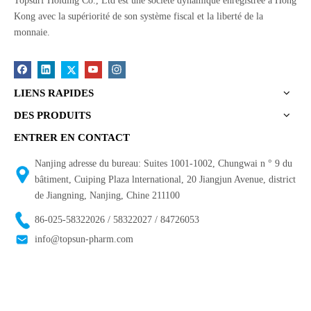
Topsurf Holding Co., Ltd est une société dynamique enregistrée à Hong
Kong avec la supériorité de son système fiscal et la liberté de la
monnaie.
LIENS RAPIDES
DES PRODUITS
ENTRER EN CONTACT
Nanjing adresse du bureau: Suites 1001-1002, Chungwai n ° 9 du
bâtiment, Cuiping Plaza lnternational, 20 Jiangjun Avenue, district
de Jiangning, Nanjing, Chine 211100
86-025-58322026 / 58322027 / 84726053
info@topsun-pharm.com